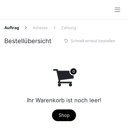
Zum Inhalt springen
Auftrag
Adresse
Zahlung
Bestellübersicht
Schnell erneut bestellen
Ihr Warenkorb ist noch leer!
Shop